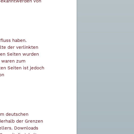
 Bekanntwerden von
nfluss haben.
te der verlinkten
kten Seiten wurden
te waren zum
ten Seiten ist jedoch
on
dem deutschen
ußerhalb der Grenzen
ellers. Downloads